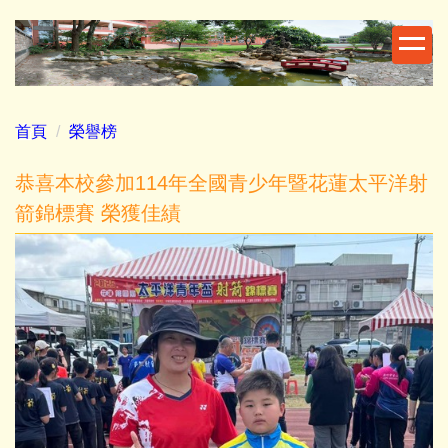
跳
到
主
要
內
首頁
榮譽榜
容
區
恭喜本校參加114年全國青少年暨花蓮太平洋射
箭錦標賽 榮獲佳績