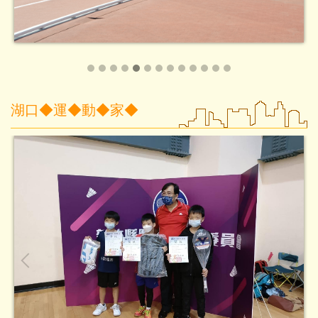
湖口◆運◆動◆家◆