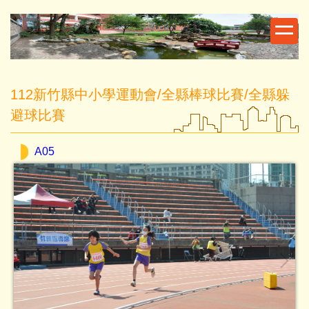
跳
到
主
要
內
112新竹縣中小學運動會/全縣棒球比賽/全縣躲
容
區
避球比賽
A05