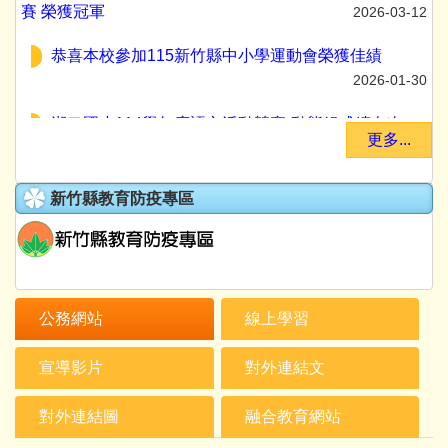
恭喜本校參加115新竹縣中小學運動會榮獲佳績
2026-01-30
湖口國小114學年度語文活動競賽-動態組成績名次
2025-12-03
更多...
恭喜 本校參加第44屆湖口鄉運動會 榮獲各項佳績
2025-10-16
新竹縣教育防疫專區
狂賀 恭喜本校參加114新竹縣中小學射箭聯賽榮獲佳
績
2025-10-16
賀 本校參加114年基層選手訓練站射箭區域性對抗錦
公務網站
線上學習
標賽 榮獲第三名
2025-10-16
宣導影片
對外連結文
恭賀本校五乙盧嬿竹同學及六乙李玥寧同學分別榮獲
新竹縣114年語文競賽國小組國語朗讀比賽優等及國小組
對外連結圖
融合教育網站
作文比賽優等
2025-09-24