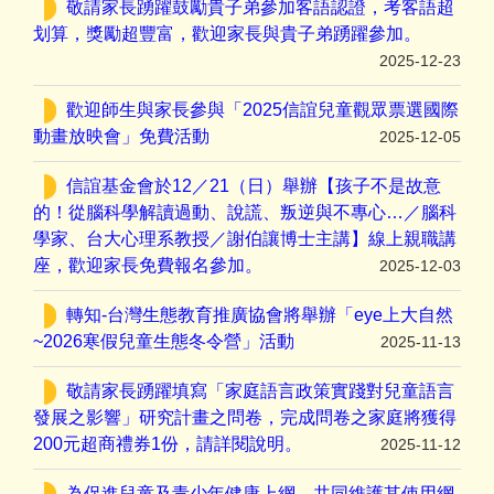
敬請家長踴躍鼓勵貴子弟參加客語認證，考客語超
划算，獎勵超豐富，歡迎家長與貴子弟踴躍參加。
2025-12-23
歡迎師生與家長參與「2025信誼兒童觀眾票選國際
動畫放映會」免費活動
2025-12-05
信誼基金會於12／21（日）舉辦【孩子不是故意
的！從腦科學解讀過動、說謊、叛逆與不專心…／腦科
學家、台大心理系教授／謝伯讓博士主講】線上親職講
座，歡迎家長免費報名參加。
2025-12-03
轉知-台灣生態教育推廣協會將舉辦「eye上大自然
~2026寒假兒童生態冬令營」活動
2025-11-13
敬請家長踴躍填寫「家庭語言政策實踐對兒童語言
發展之影響」研究計畫之問卷，完成問卷之家庭將獲得
200元超商禮券1份，請詳閱說明。
2025-11-12
為促進兒童及青少年健康上網，共同維護其使用網