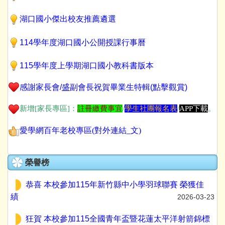
湖口國小傑出校友推薦遴選
114學年度湖口國小公開授課行事曆
115學年度上學期湖口國小教科書版本
感謝家長會/
盛
副會長祝賀畢業生特輯(點擊觀賞)
恭喜本校參加114學年度新竹縣中小學校際跳繩聯賽
新增[家長專區]：
註冊繳費事宜
/
學生社團報名表
/
APP下載
。
榮獲各項佳績
2026-06-08
愛學網百年老校專區(對外連結_文)
恭喜~本校榮獲~新竹縣2026小小科學家創意競賽 第
三名及第六名，成績斐然，為校爭光
2026-04-08
榮譽榜
恭喜 本校參加115年新竹縣中小學羽球聯賽 榮獲佳
績
2026-03-23
狂賀 本校參加115全國青年盃暨花蓮太平洋射箭錦標
賽 榮獲冠軍
2026-03-12