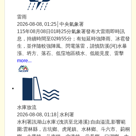
雷雨
2026-08-08, 01:25│中央氣象署
115年08月08日01時25分氣象署發布大雷雨即時訊
息，持續時間至02時55分；有短延時強降雨、冰雹發
生，並伴隨較強陣風、閃電落雷，請慎防溪(河)水暴
漲、坍方、落石、低窪地區積水、低能見度、雷擊
more...
水庫放流
2026-08-08, 01:18│水利署
水利署訊湖山水庫:(洩洪至北港溪):自由溢流,影響範
圍:雲林縣，古坑鄉、虎尾鎮、水林鄉、斗六市、莿桐