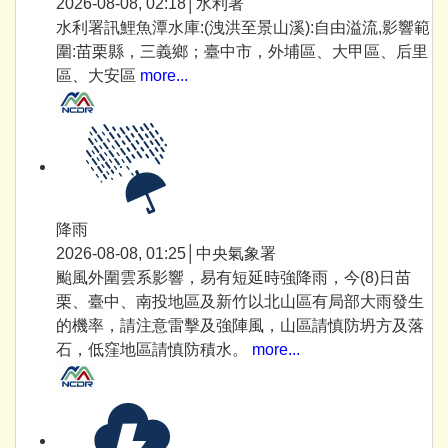
2026-08-08, 02:18│水利署
水利署訊鯉魚潭水庫:(洩洪至景山溪):自由溢流,影響範
圍:苗栗縣，三義鄉；臺中市，外埔區、大甲區、后里
區、大安區
more...
降雨
2026-08-08, 01:25│中央氣象署
颱風外圍雲系影響，易有短延時強降雨，今(8)日苗
栗、臺中、南投地區及新竹以北山區有局部大雨發生
的機率，請注意雷擊及強陣風，山區請慎防坍方及落
石，低窪地區請慎防積水。
more...